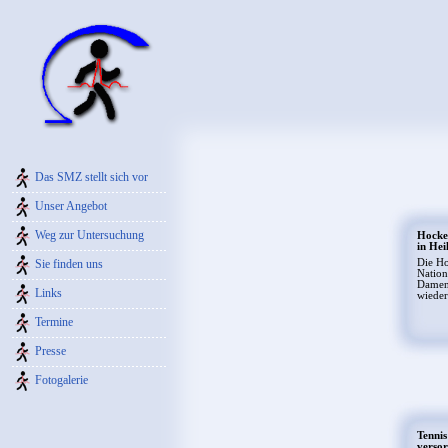
Das SMZ stellt sich vor
Unser Angebot
Weg zur Untersuchung
Hocke
in Hei
Sie finden uns
Die H
Nation
Damen
Links
wieder
Termine
Presse
Fotogalerie
Tenni
versor