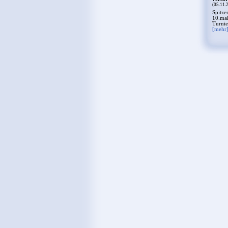
(05.11.
Spitze
10.mal
Turnie
[mehr