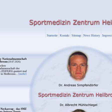
Startseite
Kontakt
Sitemap
News History
Impres
y Nationalmannschaft
lbronn
(20.07.2026)
ockey
almannschaft der
 (DANAS) gastiert mal
 in Heilbronn...
[mehr]
s Neckarcup - das SMZ
gt Spitzen-Tennis