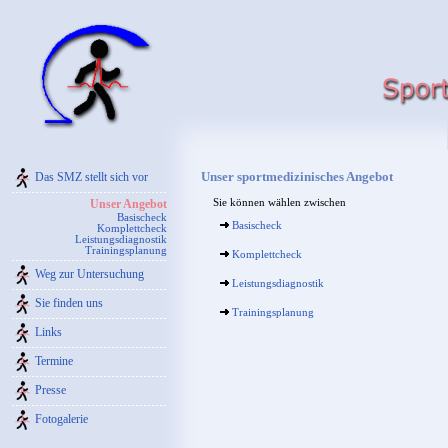
Unser sportmedizinisches Angebot
Das SMZ stellt sich vor
Unser Angebot
Sie können wählen zwischen
Basischeck
Basischeck
Komplettcheck
Leistungsdiagnostik
Trainingsplanung
Komplettcheck
Weg zur Untersuchung
Leistungsdiagnostik
Sie finden uns
Trainingsplanung
Links
Termine
Presse
Fotogalerie