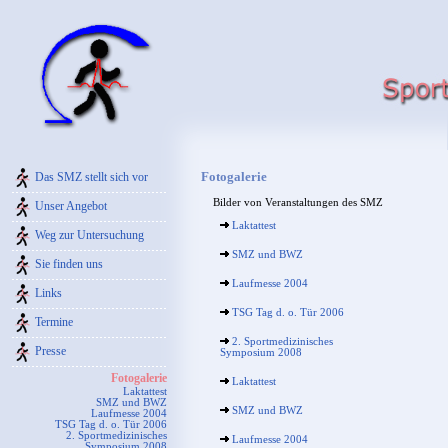
Fotogalerie
Das SMZ stellt sich vor
Bilder von Veranstaltungen des SMZ
Unser Angebot
Laktattest
Weg zur Untersuchung
SMZ und BWZ
Sie finden uns
Laufmesse 2004
Links
TSG Tag d. o. Tür 2006
Termine
2. Sportmedizinisches
Presse
Symposium 2008
Fotogalerie
Laktattest
Laktattest
SMZ und BWZ
SMZ und BWZ
Laufmesse 2004
TSG Tag d. o. Tür 2006
2. Sportmedizinisches
Laufmesse 2004
Symposium 2008