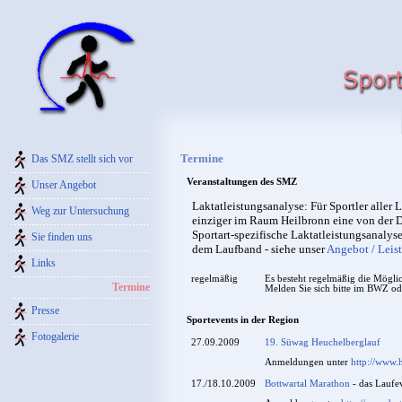
Termine
Das SMZ stellt sich vor
Veranstaltungen des SMZ
Unser Angebot
Laktatleistungsanalyse: Für Sportler aller 
Weg zur Untersuchung
einziger im Raum Heilbronn eine von der Dt.
Sportart-spezifische Laktatleistungsanalys
Sie finden uns
dem Laufband - siehe unser
Angebot / Leis
Links
regelmäßig
Es besteht regelmäßig die Mögli
Termine
Melden Sie sich bitte im BWZ od
Presse
Sportevents in der Region
Fotogalerie
27.09.2009
19. Süwag Heuchelberglauf
Anmeldungen unter
http://www.
17./18.10.2009
Bottwartal Marathon
- das Laufe