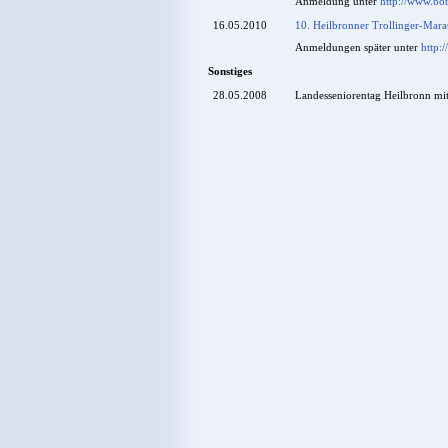
Anmeldung unter
http://www.bo
16.05.2010
10. Heilbronner Trollinger-Mar
Anmeldungen später unter
http:
Sonstiges
28.05.2008
Landesseniorentag Heilbronn mi