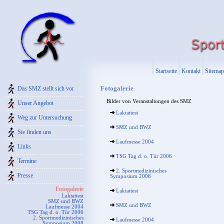
Startseite
Kontakt
Sitemap
Fotogalerie
Das SMZ stellt sich vor
Bilder von Veranstaltungen des SMZ
Unser Angebot
Laktattest
Weg zur Untersuchung
SMZ und BWZ
Sie finden uns
Laufmesse 2004
Links
TSG Tag d. o. Tür 2006
Termine
2. Sportmedizinisches
Presse
Symposium 2008
Fotogalerie
Laktattest
Laktattest
SMZ und BWZ
SMZ und BWZ
Laufmesse 2004
TSG Tag d. o. Tür 2006
2. Sportmedizinisches
Laufmesse 2004
Symposium 2008