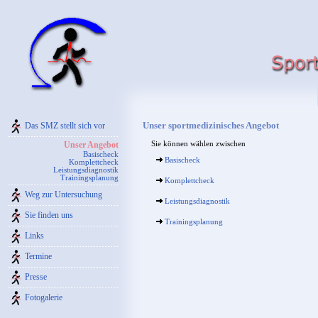
Unser sportmedizinisches Angebot
Das SMZ stellt sich vor
Unser Angebot
Sie können wählen zwischen
Basischeck
Basischeck
Komplettcheck
Leistungsdiagnostik
Trainingsplanung
Komplettcheck
Weg zur Untersuchung
Leistungsdiagnostik
Sie finden uns
Trainingsplanung
Links
Termine
Presse
Fotogalerie