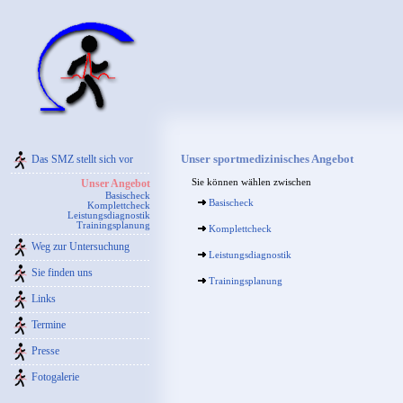
Unser sportmedizinisches Angebot
Das SMZ stellt sich vor
Unser Angebot
Sie können wählen zwischen
Basischeck
Basischeck
Komplettcheck
Leistungsdiagnostik
Trainingsplanung
Komplettcheck
Weg zur Untersuchung
Leistungsdiagnostik
Sie finden uns
Trainingsplanung
Links
Termine
Presse
Fotogalerie